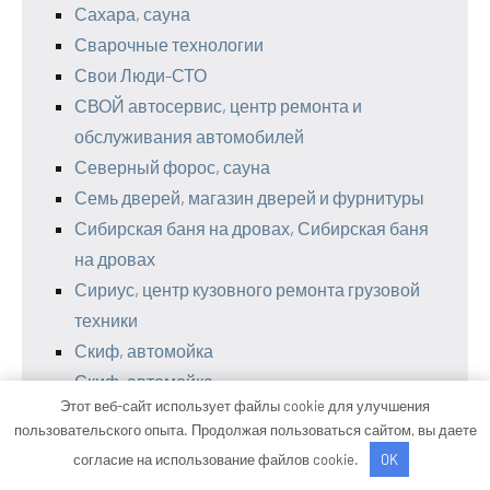
Сахара, сауна
Сварочные технологии
Свои Люди-СТО
СВОЙ автосервис, центр ремонта и
обслуживания автомобилей
Северный форос, сауна
Семь дверей, магазин дверей и фурнитуры
Сибирская баня на дровах, Сибирская баня
на дровах
Сириус, центр кузовного ремонта грузовой
техники
Скиф, автомойка
Скиф, автомойка
Этот веб-сайт использует файлы cookie для улучшения
Скиф, автомойка
пользовательского опыта. Продолжая пользоваться сайтом, вы даете
Смарт-Сервис, автокомплекс
согласие на использование файлов cookie.
OK
СтартерОк