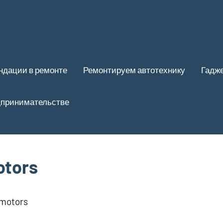
ндации в ремонте
Ремонтируем автотехнику
Гадже
дпринимательстве
otors
 motors