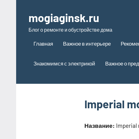
Перейти
к
mogiaginsk.ru
содержимому
Блог о ремонте и обустройстве дома
Главная
Важное в интерьере
Рекоме
Знакомимся с электрикой
Важное о пре
Imperial m
Название:
Imperial