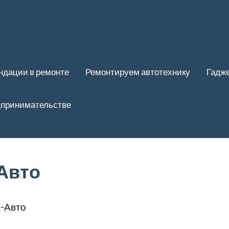
ндации в ремонте
Ремонтируем автотехнику
Гадже
дпринимательстве
Авто
-Авто