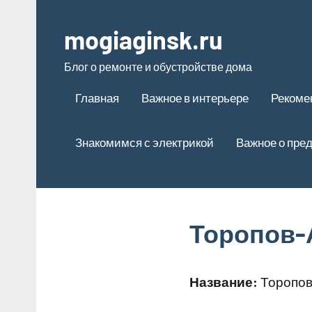
Перейти
к
mogiaginsk.ru
содержимому
Блог о ремонте и обустройстве дома
Главная
Важное в интерьере
Рекоме
Знакомимся с электрикой
Важное о пре
Торопов-
Название:
Торопов