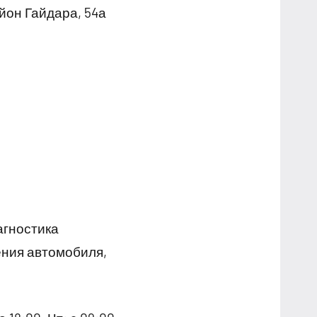
йон Гайдара, 54а
агностика
ения автомобиля,