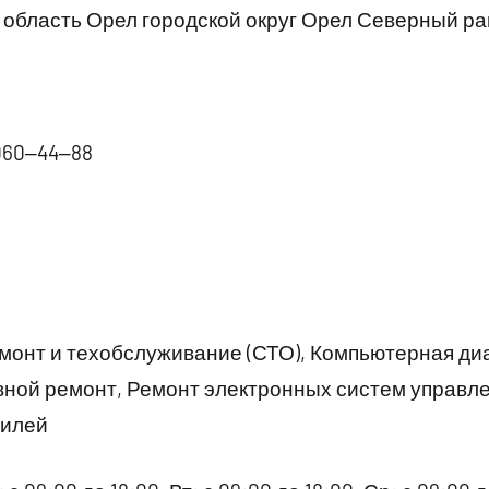
область Орел городской округ Орел Северный ра
060‒44‒88
онт и техобслуживание (СТО), Компьютерная ди
вной ремонт, Ремонт электронных систем управл
билей