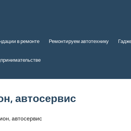
ндации в ремонте
Ремонтируем автотехнику
Гадже
дпринимательстве
он, автосервис
ион, автосервис