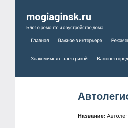
Перейти
к
mogiaginsk.ru
содержимому
Блог о ремонте и обустройстве дома
Главная
Важное в интерьере
Рекоме
Знакомимся с электрикой
Важное о пре
Автолеги
Название:
Автолег