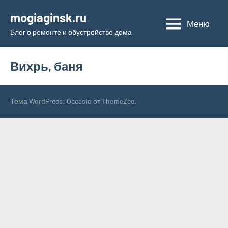
Перейти
mogiaginsk.ru
к
Меню
Блог о ремонте и обустройстве дома
содержимому
Вихрь, баня
Тема WordPress: Occasio от ThemeZee.