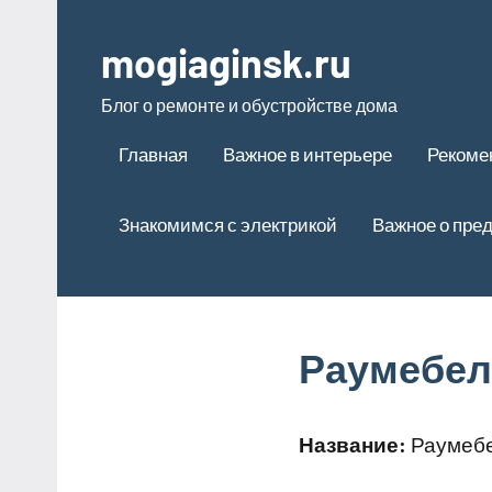
Перейти
к
mogiaginsk.ru
содержимому
Блог о ремонте и обустройстве дома
Главная
Важное в интерьере
Рекоме
Знакомимся с электрикой
Важное о пре
Раумебел
Название:
Раумебе