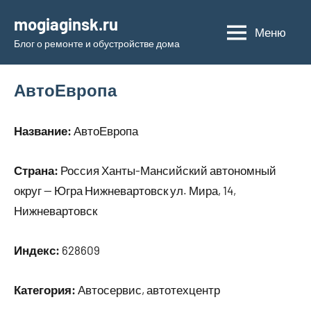
Перейти
mogiaginsk.ru
к
Меню
Блог о ремонте и обустройстве дома
содержимому
АвтоЕвропа
Название:
АвтоЕвропа
Страна:
Россия Ханты-Мансийский автономный
округ — Югра Нижневартовск ул. Мира, 14,
Нижневартовск
Индекс:
628609
Категория:
Автосервис, автотехцентр