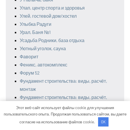
Улап, центр спорта и здоровья
Улей, гостевой дом/хостел
Улыбка Радуги
Урал, Баня №1
Усадьба Родники, база отдыха
Уютный уголок, сауна
Фаворит
Феникс, автокомплекс
Форум 52
Фундамент строительства: виды, расчёт,
монтаж
Фундамент строительства: виды, расчёт,
монтаж
Этот веб-сайт использует файлы cookie для улучшения
Центр
пользовательского опыта. Продолжая пользоваться сайтом, вы даете
Центр Восстановления
согласие на использование файлов cookie.
OK
Чапаев, баня