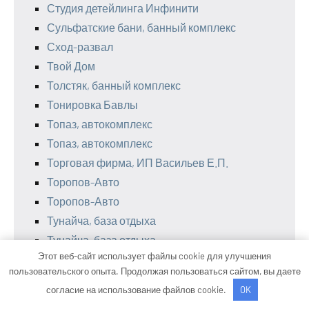
Студия детейлинга Инфинити
Сульфатские бани, банный комплекс
Сход-развал
Твой Дом
Толстяк, банный комплекс
Тонировка Бавлы
Топаз, автокомплекс
Топаз, автокомплекс
Торговая фирма, ИП Васильев Е.П.
Торопов-Авто
Торопов-Авто
Тунайча, база отдыха
Тунайча, база отдыха
Этот веб-сайт использует файлы cookie для улучшения
У моста, сауна
пользовательского опыта. Продолжая пользоваться сайтом, вы даете
У Палыча, баня
согласие на использование файлов cookie.
OK
Улап, центр спорта и здоровья