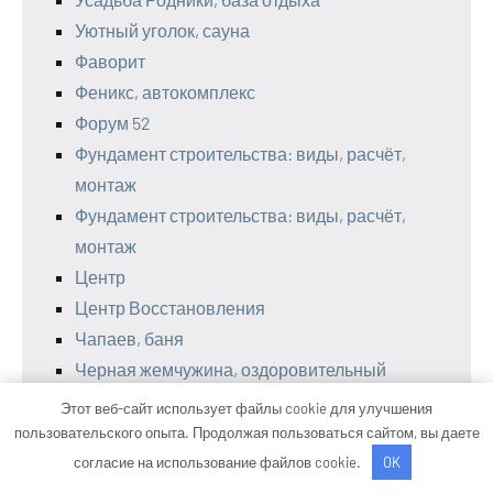
Уютный уголок, сауна
Фаворит
Феникс, автокомплекс
Форум 52
Фундамент строительства: виды, расчёт,
монтаж
Фундамент строительства: виды, расчёт,
монтаж
Центр
Центр Восстановления
Чапаев, баня
Черная жемчужина, оздоровительный
комплекс
Этот веб-сайт использует файлы cookie для улучшения
Четверочка, автомойка
пользовательского опыта. Продолжая пользоваться сайтом, вы даете
Чип Тюнинг, прошивка авто в Евпатории от
согласие на использование файлов cookie.
OK
Pro-chip.ru