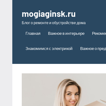
Перейти
к
mogiaginsk.ru
содержимому
Блог о ремонте и обустройстве дома
Главная
Важное в интерьере
Рекоме
Знакомимся с электрикой
Важное о пре