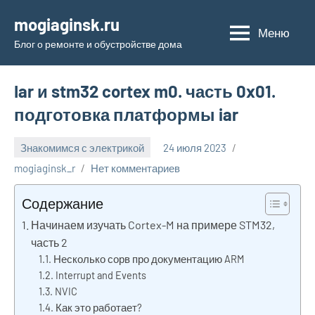
Перейти
mogiaginsk.ru
к
Меню
Блог о ремонте и обустройстве дома
содержимому
Iar и stm32 cortex m0. часть 0x01.
подготовка платформы iar
Знакомимся с электрикой
24 июля 2023
mogiaginsk_r
Нет комментариев
Содержание
Начинаем изучать Cortex-M на примере STM32,
часть 2
Несколько сорв про документацию ARM
Interrupt and Events
NVIC
Как это работает?