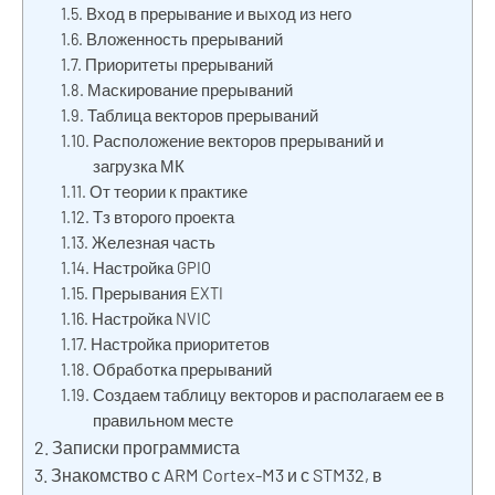
Вход в прерывание и выход из него
Вложенность прерываний
Приоритеты прерываний
Маскирование прерываний
Таблица векторов прерываний
Расположение векторов прерываний и
загрузка МК
От теории к практике
Тз второго проекта
Железная часть
Настройка GPIO
Прерывания EXTI
Настройка NVIC
Настройка приоритетов
Обработка прерываний
Создаем таблицу векторов и располагаем ее в
правильном месте
Записки программиста
Знакомство с ARM Cortex-M3 и с STM32, в