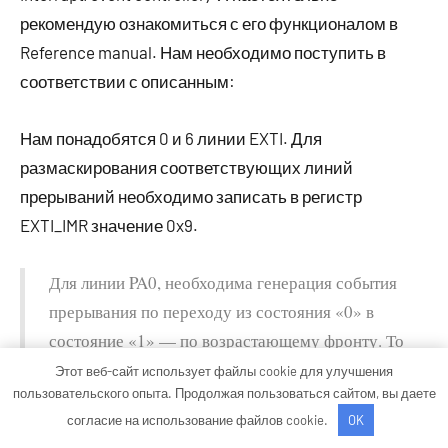
рекомендую ознакомиться с его функционалом в
Reference manual. Нам необходимо поступить в
соответствии с описанным:
Нам понадобятся 0 и 6 линии EXTI. Для
размаскирования соответствующих линий
прерываний необходимо записать в регистр
EXTI_IMR значение 0x9.
Для линии PA0, необходима генерация события
прерывания по переходу из состояния «0» в
состояние «1» — по возрастающему фронту. То
есть, необходимо записать 1 в нулевой бит
Этот веб-сайт использует файлы cookie для улучшения
пользовательского опыта. Продолжая пользоваться сайтом, вы даете
регистра EXTI_RTSR.
согласие на использование файлов cookie.
OK