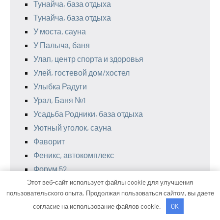
Тунайча, база отдыха
Тунайча, база отдыха
У моста, сауна
У Палыча, баня
Улап, центр спорта и здоровья
Улей, гостевой дом/хостел
Улыбка Радуги
Урал, Баня №1
Усадьба Родники, база отдыха
Уютный уголок, сауна
Фаворит
Феникс, автокомплекс
Форум 52
Фундамент строительства: виды, расчёт,
Этот веб-сайт использует файлы cookie для улучшения
пользовательского опыта. Продолжая пользоваться сайтом, вы даете
монтаж
согласие на использование файлов cookie.
OK
Фундамент строительства: виды, расчёт,