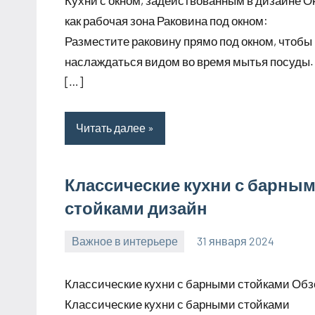
как рабочая зона Раковина под окном:
Разместите раковину прямо под окном, чтобы
наслаждаться видом во время мытья посуды.
[…]
Читать далее
Классические кухни с барны
стойками дизайн
Важное в интерьере
31 января 2024
mogiaginsk_r
Нет
комментариев
Классические кухни с барными стойками Обз
Классические кухни с барными стойками