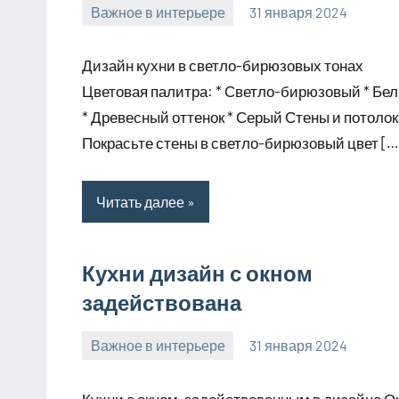
Важное в интерьере
31 января 2024
mogiaginsk_r
Нет
комментариев
Дизайн кухни в светло-бирюзовых тонах
Цветовая палитра: * Светло-бирюзовый * Бе
* Древесный оттенок * Серый Стены и потолок:
Покрасьте стены в светло-бирюзовый цвет […
Читать далее
Кухни дизайн с окном
задействована
Важное в интерьере
31 января 2024
mogiaginsk_r
Нет
комментариев
Кухни с окном, задействованным в дизайне О