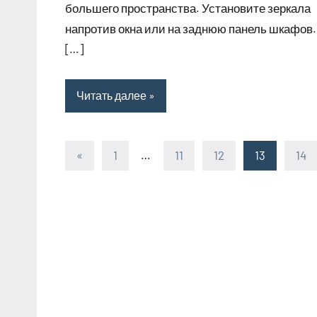
большего пространства. Установите зеркала
напротив окна или на заднюю панель шкафов.
[…]
Читать далее
«
Предыдущие
1
…
11
12
13
14
Пагинация
записи
записей