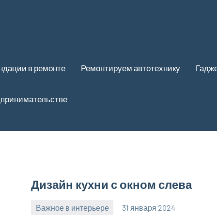
ндации в ремонте
Ремонтируем автотехнику
Гадже
дпринимательстве
Дизайн кухни с окном слева
Важное в интерьере
31 января 2024
mogiaginsk_r
Нет