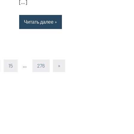
[…]
Читать далее
15
…
276
Следующие
»
записи