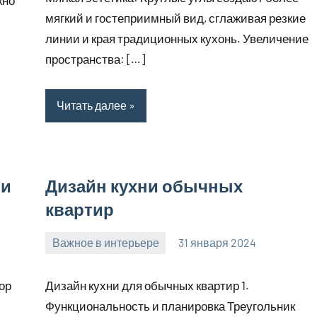
мягкий и гостеприимный вид, сглаживая резкие
линии и края традиционных кухонь. Увеличение
пространства: […]
Читать далее
ми
Дизайн кухни обычных
квартир
Важное в интерьере
31 января 2024
mogiaginsk_r
Нет
комментариев
ор
Дизайн кухни для обычных квартир 1.
Функциональность и планировка Треугольник