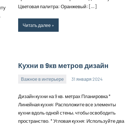
Цветовая палитра: Оранжевый: […]
иту
,
Читать далее
Кухни в 9кв метров дизайн
Важное в интерьере
31 января 2024
mogiaginsk_r
Нет
комментариев
Дизайн кухни на 9 кв. метрах Планировка *
Линейная кухня: Расположите все элементы
кухни вдоль одной стены, чтобы освободить
пространство. * Угловая кухня: Используйте два