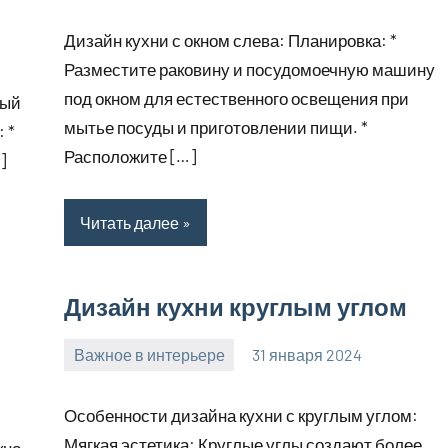
комментариев
Дизайн кухни с окном слева: Планировка: *
Разместите раковину и посудомоечную машину
под окном для естественного освещения при
лый
мытье посуды и приготовлении пищи. *
 *
Расположите […]
]
Читать далее
Дизайн кухни круглым углом
Важное в интерьере
31 января 2024
mogiaginsk_r
Нет
комментариев
Особенности дизайна кухни с круглым углом:
Мягкая эстетика: Круглые углы создают более
кно