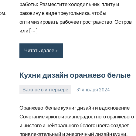
работы: Разместите холодильник, плиту и
ом.
раковину в виде треугольника, чтобы
оптимизировать рабочее пространство. Остров
или […]
Читать далее
Кухни дизайн оранжево белые
Важное в интерьере
31 января 2024
mogiaginsk_r
Нет
комментариев
Оранжево-белые кухни: дизайн и вдохновение
Сочетание яркого и жизнерадостного оранжевого
и чистого и нейтрального белого цвета создает
привлекательный и энергичный дизайн кухни.