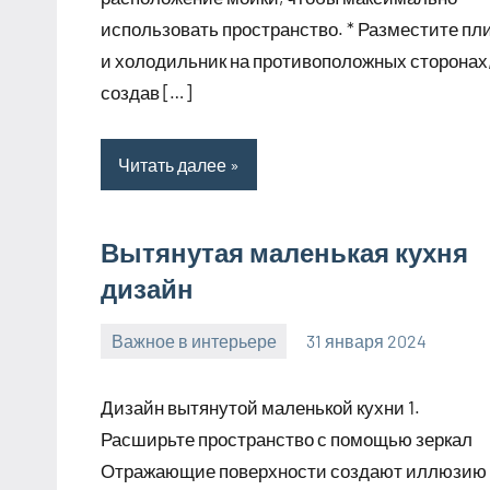
использовать пространство. * Разместите пл
и холодильник на противоположных сторонах
создав […]
Читать далее
Вытянутая маленькая кухня
дизайн
Важное в интерьере
31 января 2024
mogiaginsk_r
Нет
комментариев
Дизайн вытянутой маленькой кухни 1.
Расширьте пространство с помощью зеркал
Отражающие поверхности создают иллюзию