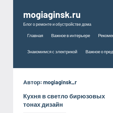
Перейти
к
mogiaginsk.ru
содержимому
Блог о ремонте и обустройстве дома
Главная
Важное в интерьере
Рекоме
Знакомимся с электрикой
Важное о пре
Автор:
mogiaginsk_r
Кухня в светло бирюзовых
тонах дизайн